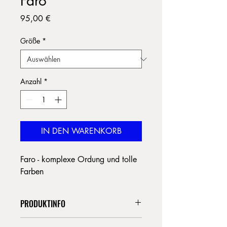
Faro
Preis
95,00 €
Größe
*
Anzahl
*
IN DEN WARENKORB
Faro - komplexe Ordung und tolle
Farben
PRODUKTINFO
Das an der Wand hängende Motiv