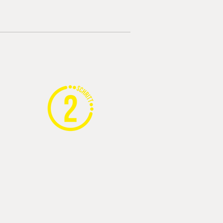
Look: 50x32x8cm
Wir verschicken die L
dein Look wohlbehalt